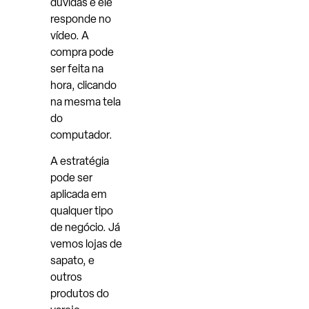
dúvidas e ele
responde no
vídeo. A
compra pode
ser feita na
hora, clicando
na mesma tela
do
computador.
A estratégia
pode ser
aplicada em
qualquer tipo
de negócio. Já
vemos lojas de
sapato, e
outros
produtos do