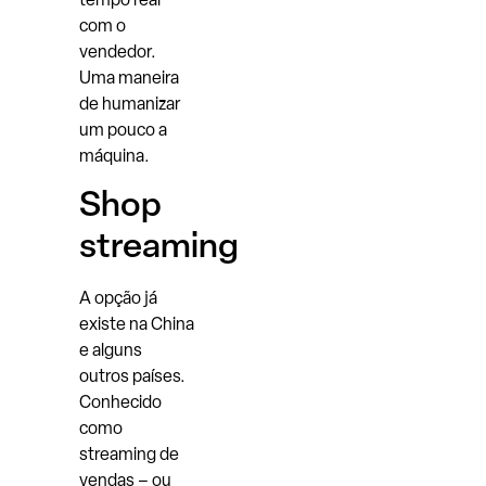
tempo real
com o
vendedor.
Uma maneira
de humanizar
um pouco a
máquina.
Shop
streaming
A opção já
existe na China
e alguns
outros países.
Conhecido
como
streaming de
vendas – ou