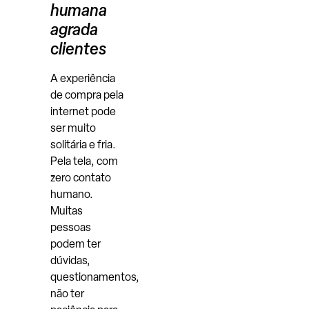
humana
agrada
clientes
A experiência
de compra pela
internet pode
ser muito
solitária e fria.
Pela tela, com
zero contato
humano.
Muitas
pessoas
podem ter
dúvidas,
questionamentos,
não ter