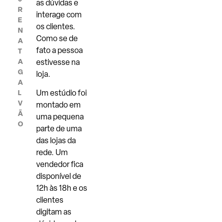
as dúvidas e
R
interage com
E
os clientes.
N
Como se de
A
fato a pessoa
T
A
estivesse na
G
loja.
A
Um estúdio foi
L
V
montado em
Ã
uma pequena
O
parte de uma
das lojas da
rede. Um
vendedor fica
disponível de
12h às 18h e os
clientes
digitam as