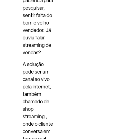
paciência para
pesquisar,
sentir falta do
bom e velho
vendedor. Já
ouviu falar
streaming de
vendas?
A solução
pode ser um
canal ao vivo
pela internet,
também
chamado de
shop
streaming ,
onde o cliente
conversa em