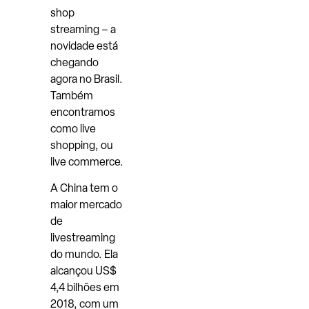
shop
streaming – a
novidade está
chegando
agora no Brasil.
Também
encontramos
como live
shopping, ou
live commerce.
A China tem o
maior mercado
de
livestreaming
do mundo. Ela
alcançou US$
4,4 bilhões em
2018, com um