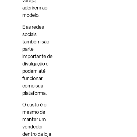
varejo,
aderirem ao
modelo.
E as redes
sociais
também são
parte
importante de
divulgação e
podem até
funcionar
como sua
plataforma.
O custo é o
mesmo de
manter um
vendedor
dentro da loja