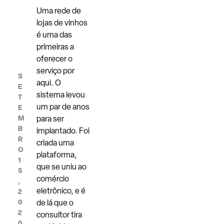
Uma rede de
lojas de vinhos
é uma das
primeiras a
oferecer o
serviço por
S
aqui. O
E
sistema levou
T
um par de anos
E
M
para ser
B
implantado. Foi
R
criada uma
O
plataforma,
1
que se uniu ao
5
comércio
,
eletrônico, e é
2
0
de lá que o
2
consultor tira
0