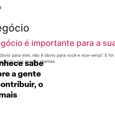
a
egócio
gócio é importante para a s
óbvio para mim, não é óbvio para você e vice-versa”. E foi
negócios aos nossos clientes.
onhece sabe
re a gente
ntribuir, o
 mais