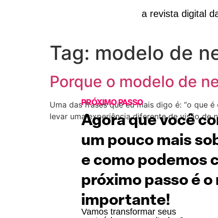
a revista digital d
Tag:
modelo de n
Porque o modelo de ne
PRÓXIMO PASSO
Uma das frases que eu mais digo é: “o que é 
levar uma experiência diferente de visão de 
Agora que você c
um pouco mais sob
e como podemos co
próximo passo é o
importante!
Vamos transformar seus