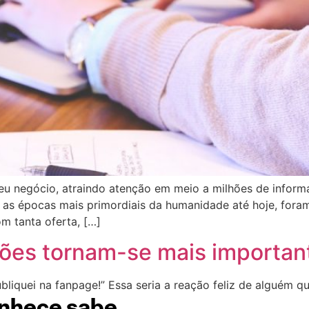
eu negócio, atraindo atenção em meio a milhões de informa
s épocas mais primordiais da humanidade até hoje, foram 
om tanta oferta, […]
es tornam-se mais important
bliquei na fanpage!” Essa seria a reação feliz de alguém 
onhece sabe