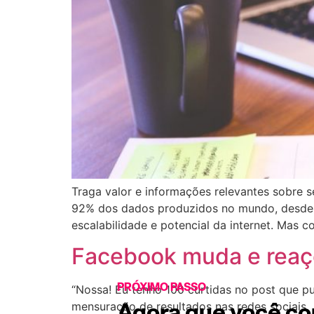
Traga valor e informações relevantes sobre s
92% dos dados produzidos no mundo, desde a
escalabilidade e potencial da internet. Mas c
Facebook muda e reaçõ
PRÓXIMO PASSO
“Nossa! Eu tenho 100 curtidas no post que pu
mensuração de resultados nas redes sociais.
Agora que você c