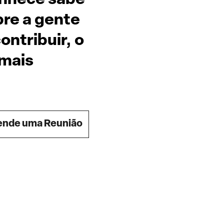
re a gente
ntribuir, o
 mais
nde uma Reunião