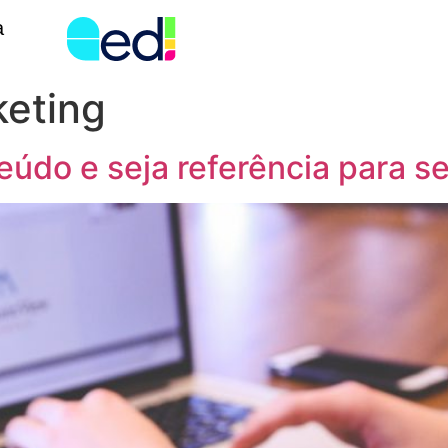
a
keting
údo e seja referência para s