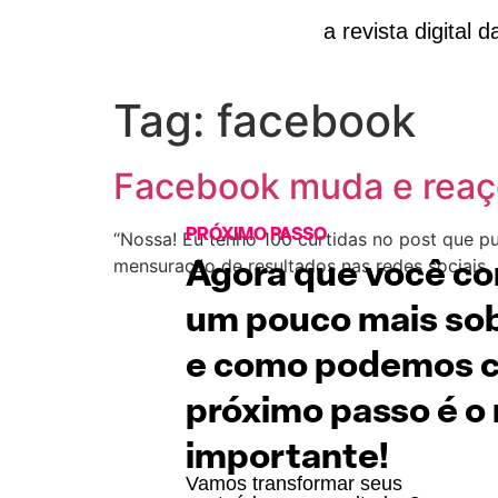
a revista digital d
Tag:
facebook
Facebook muda e reaçõ
PRÓXIMO PASSO
“Nossa! Eu tenho 100 curtidas no post que pu
mensuração de resultados nas redes sociais.
Agora que você c
um pouco mais sob
e como podemos co
próximo passo é o
importante!
Vamos transformar seus