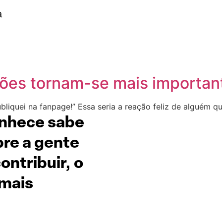
a
es tornam-se mais important
bliquei na fanpage!” Essa seria a reação feliz de alguém 
onhece sabe
re a gente
ntribuir, o
 mais